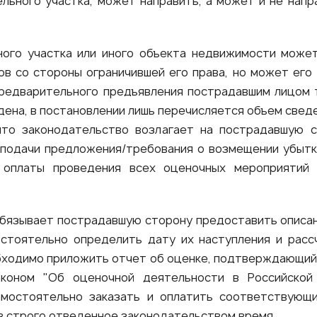
ельного участка, может направить, а может и не нап
ого участка или иного объекта недвижимости может
в со стороны ограничившей его права, но может его 
редварительного предъявления пострадавшим лицом т
ена, в постановлении лишь перечисляется объем све
что законодательство возлагает на пострадавшую 
 подачи предложения/требования о возмещении убытк
 оплаты проведения всех оценочных мероприятий 
бязывает пострадавшую сторону предоставить описан
остоятельно определить дату их наступления и расс
бходимо приложить отчет об оценке, подтверждающий
коном "Об оценочной деятельности в Российской 
мостоятельно заказать и оплатить соответствующ
в строго отведенное законодательством время.