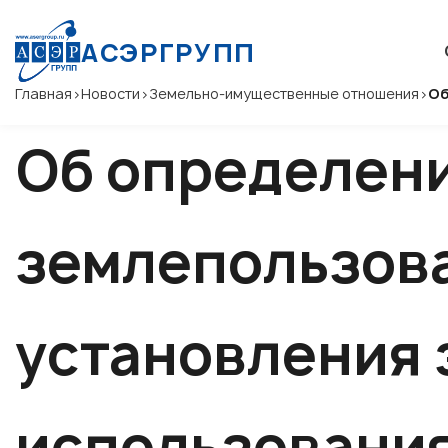
АСЭРГРУПП
Главная
>
Новости
>
Земельно-имущественные отношения
>
Об
Об определени
землепользова
установления 
использовани