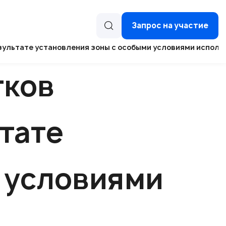
Запрос на участие
зультате установления зоны с особыми условиями исполь
тков
тате
 условиями