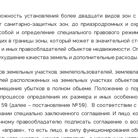
можность установления более двадцати видов зон с 
т санитарно-защитных зон, до приаэродромных и ох
собой и определение специального правового режим
их в границы зоны, который может в значительной ст
 и иных правообладателей объектов недвижимости. Ог
 ухудшение качества земель и дополнительные расходы
ов земельных участков, землепользователей, землев
елей расположенных на земельных участках объекто
мещения убытков в полном объеме. Положение о по
 процессе определения их размера и иных особенн
N 59 (далее – постановление №59). В соответствии с
ании специально заключенного соглашения. И лицо, к
нному правообладателю подписать соглашение о во
«вправе», то есть лицо, в силу функционирования о