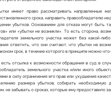
бытки имеет право рассматривать направленные ма
и установленного срока, направить правообладателю н
щении убытков. Основанием для отказа могут быть та
в» или «убытки не возникли». То есть сторона, воз
ладателя земельного участка может без какой-либо
ния ответить, что они считают, что убытки не возн
коном срок, в течение которого в принципе можно что
 есть отсылка к возможности обращения в суд в случ
ообладатель земельного участка и/или иного объект
иями в силу ограничения его прав или ухудшения каче
елению размера убытков, собирать необходимую д
ом, не забывать о сроках, которые ему предоставило 