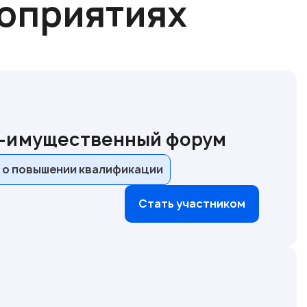
роприятиях
о-имущественный форум
 о повышении квалификации
Стать участником