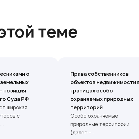
этой теме
лесниками о
Права собственников
 земельных
объектов недвижимости 
 – позиция
границах особо
го Суда РФ
охраняемых природных
ет широкая
территорий
споров с
Особо охраняемые
..
природные территории
(далее –...