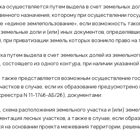
тка осуществляется путем выдела в счет земельных дол
венного назначения, которому при осуществлении гос
е «единое землепользование», если возможность тако
а земельные доли и (или) иных документов, определяв
 при приватизации земель которых возникло право на 
тка путем выдела в счет земельных долей из земельног
 состоящего из одного контура, при наличии указанно
о также представляется возможным осуществление го
частков в случае, если их образование предусмотрено
среестра N 11-1746-АБ/26), документами:
, схема расположения земельного участка и (или) земе
ентация лесных участков, а также в случае, если обра
я на основании проекта межевания территории, решен