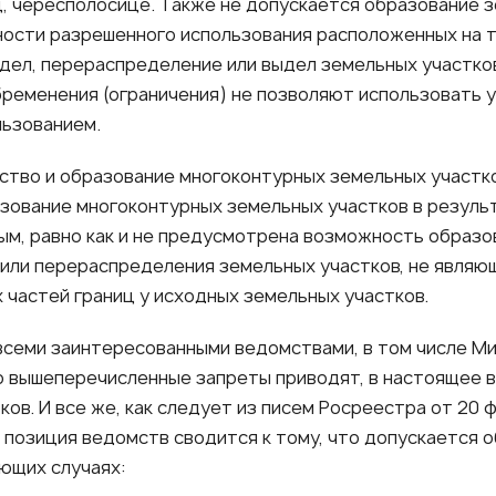
, чересполосице. Также не допускается образование з
ости разрешенного использования расположенных на т
дел, перераспределение или выдел земельных участков
ременения (ограничения) не позволяют использовать у
льзованием.
тво и образование многоконтурных земельных участко
зование многоконтурных земельных участков в результ
ым, равно как и не предусмотрена возможность образо
 или перераспределения земельных участков, не являю
 частей границ у исходных земельных участков.
всеми заинтересованными ведомствами, в том числе М
то вышеперечисленные запреты приводят, в настоящее 
в. И все же, как следует из писем Росреестра от 20 ф
ая позиция ведомств сводится к тому, что допускается
ующих случаях: