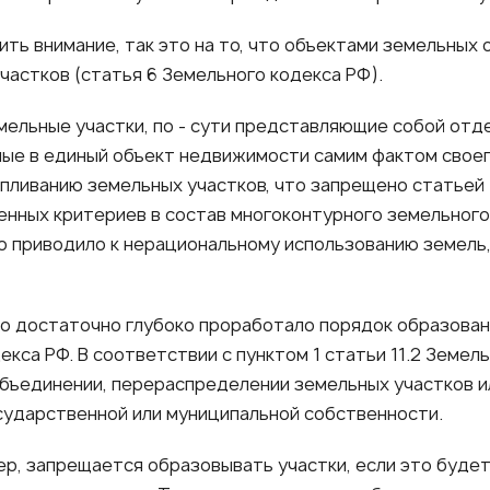
ить внимание, так это на то, что объектами земельны
участков (статья 6 Земельного кодекса РФ).
мельные участки, по - сути представляющие собой отд
ые в единый объект недвижимости самим фактом своег
пливанию земельных участков, что запрещено статьей 
ленных критериев в состав многоконтурного земельног
то приводило к нерациональному использованию земель
о достаточно глубоко проработало порядок образован
декса РФ. В соответствии с пунктом 1 статьи 11.2 Земе
объединении, перераспределении земельных участков ил
осударственной или муниципальной собственности.
ер, запрещается образовывать участки, если это будет