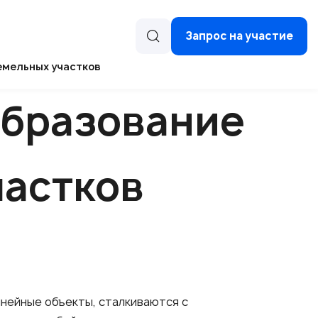
Запрос на участие
емельных участков
образование
частков
инейные объекты, сталкиваются с