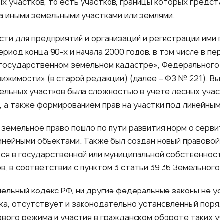
х участков, то есть участков, границы которых предс
а иными земельными участками или землями.
сти для предприятий и организаций и регистрации ими 
ериод конца 90-х и начала 2000 годов, в том числе в 
О государственном земельном кадастре», Федерального 
ижимости» (в старой редакции) (далее – ФЗ № 221). В
льных участков была сложностью в учете лесных учас
, а также формированием прав на участки под линейным
 земельное право пошло по пути развития норм о серви
инейными объектами. Также был создан новый правовой
хся в государственной или муниципальной собственнос
в, в соответствии с пунктом 3 статьи 39.36 Земельного
мельный кодекс РФ, ни другие федеральные законы не 
ка, отсутствует и законодательно установленный поря
вого режима и участия в гражданском обороте таких у