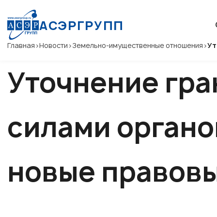
АСЭРГРУПП
Главная
>
Новости
>
Земельно-имущественные отношения
>
Ут
Уточнение гра
силами органо
новые правов