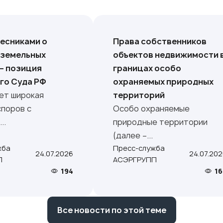
лесниками о
Права собственников
 земельных
объектов недвижимости 
 – позиция
границах особо
го Суда РФ
охраняемых природных
ет широкая
территорий
споров с
Особо охраняемые
..
природные территории
(далее –...
жба
Пресс-служба
24.07.2026
24.07.20
П
АСЭРГРУПП
194
16
Все новости по этой теме