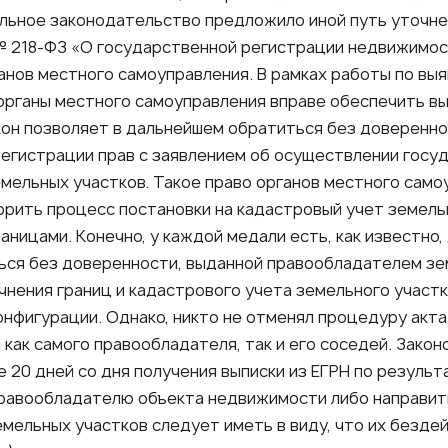
льное законодательство предложило иной путь уточнен
№ 218-ФЗ «О государственной регистрации недвижимос
анов местного самоуправления. В рамках работы по в
рганы местного самоуправления вправе обеспечить вы
кон позволяет в дальнейшем обратиться без доверенн
регистрации прав с заявлением об осуществлении госу
емельных участков. Такое право органов местного сам
орить процесс постановки на кадастровый учет земельн
ницами. Конечно, у каждой медали есть, как известно,
ься без доверенности, выданной правообладателем зе
чнения границ и кадастрового учета земельного участк
онфигурации. Однако, никто не отменял процедуру акта 
как самого правообладателя, так и его соседей. Зако
 20 дней со дня получения выписки из ЕГРН по резуль
правообладателю объекта недвижимости либо направит
мельных участков следует иметь в виду, что их безде