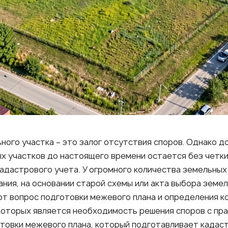
ного участка – это залог отсутствия споров. Однако д
х участков до настоящего времени остается без четки
кадастрового учета. У огромного количества земельны
ния, на основании старой схемы или акта выбора земе
ют вопрос подготовки межевого плана и определения к
з которых является необходимость решения споров с п
отовки межевого плана, который подготавливает кадас