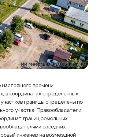
о настоящего времени
х, в координатах определенных
х участков границы определены по
льного участка. Правообладатели
оординат границ земельных
равообладателями соседних
тровый инженер на возмездной