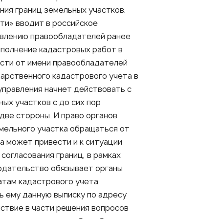
ия границ земельных участков.
ти» вводит в российское
ыявлению правообладателей ранее
полнение кадастровых работ в
ости от имени правообладателей
дарственного кадастрового учета в
оуправления начнет действовать с
ых участков с до сих пор
 две стороны. И право органов
мельного участка обращаться от
а может привести и к ситуации
согласования границ, в рамках
нодательство обязывает органы
татам кадастрового учета
ь ему данную выписку по адресу
йствие в части решения вопросов