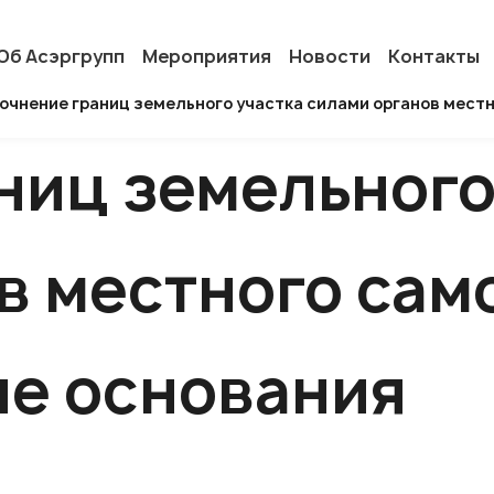
Об Асэргрупп
Мероприятия
Новости
Контакты
очнение границ земельного участка силами органов мест
ниц земельного
в местного сам
ые основания