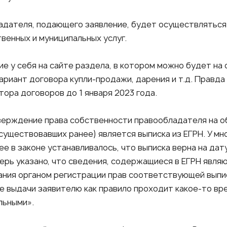
адателя, подающего заявление, будет осуществляться
венных и муниципальных услуг.
ие у себя на сайте раздела, в котором можно будет н
ариант договора купли-продажи, дарения и т.д. Правда
тора договоров до 1 января 2023 года.
ерждение права собственности правообладателя на о
существовавших ранее) является выписка из ЕГРН. У мно
ее в законе устанавливалось, что выписка верна на дат
перь указано, что сведения, содержащиеся в ЕГРН явля
ния органом регистрации прав соответствующей выписки
е выдачи заявителю как правило проходит какое-то вре
льными».