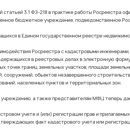
ой статьей 3.1 ФЗ-218 в практике работы Росреестра о
енное бюджетное учреждение, подведомственное Роср
ащихся в Едином государственном реестре недвижимос
имодействия Росреестра с кадастровыми инженерами,
одержащихся в реестровых делах в электронную форму
х точек границ земельных участков, площади земельн
й, сооружений, объектов незавершенного строительств
ований, населенных пунктов и территориальных зон.
 учреждению, а также представителям МФЦ теперь да
стровом учете и (или) регистрации прав и прилагаемых
дтверждающих факт кадастрового учета или регистраци