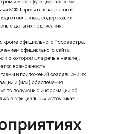
стром и многофункциональными
едачи МФЦ принятых запросов и
я подготовленных, содержащих
нь с даты их подписания.
и, кроме официального Росреестра.
лючением официального сайта
я о котором шла речь в начале),
ается возможность
ограмм и приложений создавшими их
зации и (или) обеспечения
луг по получению информации об
ько в официальных источниках.
роприятиях