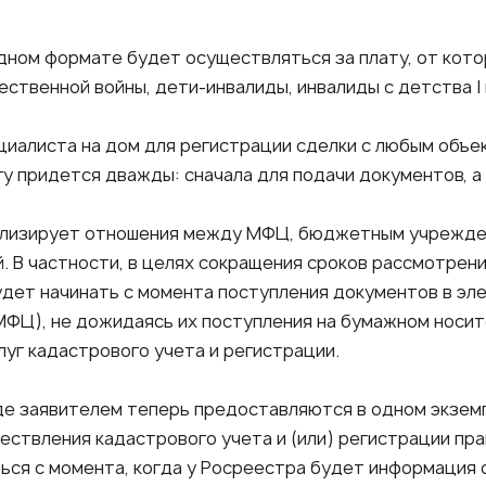
дном формате будет осуществляться за плату, от кот
твенной войны, дети-инвалиды, инвалиды с детства I гру
циалиста на дом для регистрации сделки с любым объ
гу придется дважды: сначала для подачи документов, 
ализирует отношения между МФЦ, бюджетным учрежден
. В частности, в целях сокращения сроков рассмотрени
дет начинать с момента поступления документов в эле
ФЦ), не дожидаясь их поступления на бумажном носите
луг кадастрового учета и регистрации.
е заявителем теперь предоставляются в одном экземп
ествления кадастрового учета и (или) регистрации пр
ться с момента, когда у Росреестра будет информация