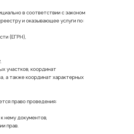
фициально в соответствии с законом
еестру и оказывающее услуги по:
ти (ЕГРН),
,
ых участков, координат
а, а также координат характерных
ется право проведения:
 к нему документов,
и прав.