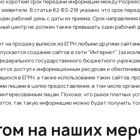
ьно короткий срок передачи информации между Росрее
заявители. В статье 62 ФЗ-218 указано, что срок пер
дин рабочий день с даты их приема. Срок направлени
ьный центр не должен также превышать один рабочий де
рет на продажу выписок из ЕГРН любыми другими сайтам
опускается создание сайтов в сети "Интернет" (за иск
федерального государственного бюджетного учреждени
ется доступ к информационным ресурсам и обеспечив
щихся в ЕГРН, а также использование таких сайтов, пр
ми лицами в целях предоставления, в том числе органи
аинтересованным лицам. Похоже, что рынок платных ус
тся, так такую информацию можно будет получить тол
том на наших ме