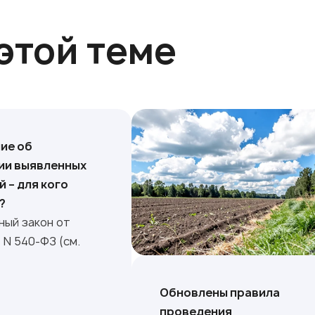
этой теме
ие об
ии выявленных
 – для кого
?
ый закон от
 N 540-ФЗ (см.
Обновлены правила
проведения