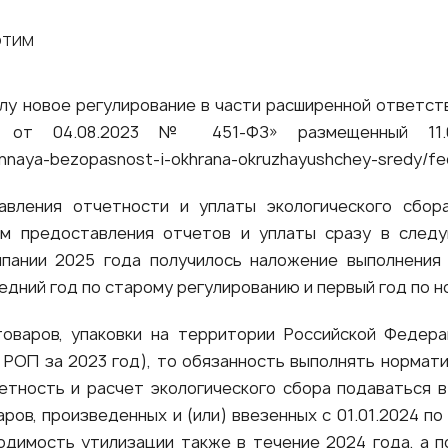
КОТИМ
силу новое регулирование в части расширенной ответст
н от 04.08.2023 № 451-ФЗ» размещенный 11.
ennaya-bezopasnost-i-okhrana-okruzhayushchey-sredy/fed
вления отчетности и уплаты экологического сбор
м предоставления отчетов и уплаты сразу в след
мпании 2025 года получилось наложение выполнения
едний год по старому регулированию и первый год по н
товаров, упаковки на территории Российской Федера
по РОП за 2023 год), то обязанность выполнять нормат
етность и расчет экологического сбора подаваться 
ров, произведенных и (или) ввезенных с 01.01.2024 по 
одимость утилизации также в течение 2024 года, а п