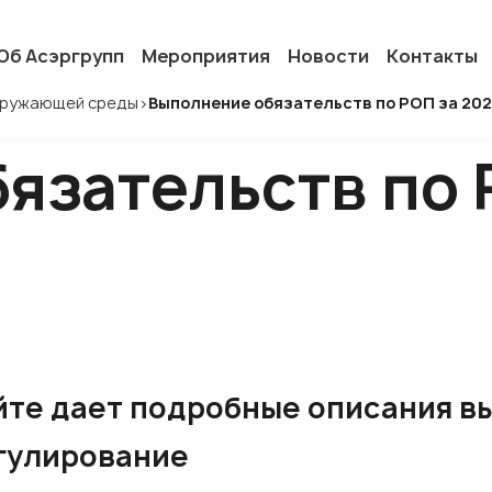
Об Асэргрупп
Мероприятия
Новости
Контакты
окружающей среды
>
Выполнение обязательств по РОП за 202
язательств по 
йте дает подробные описания в
егулирование