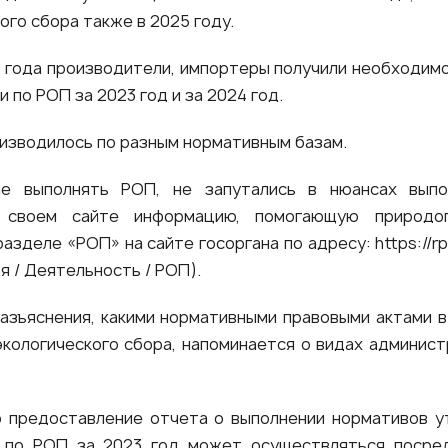
ого сбора также в 2025 году.
5 года производители, импортеры получили необходим
и по РОП за 2023 год и за 2024 год.
изводилось по разным нормативным базам.
ые выполнять РОП, не запутались в нюансах выпо
 своем сайте информацию, помогающую природоп
азделе «РОП» на сайте госоргана по адресу:
https://r
я / Деятельность / РОП).
азъяснения, какими нормативными правовыми актами в
кологического сбора, напоминается о видах админис
 предоставление отчета о выполнении нормативов ут
 по РОП за 2023 год может осуществляться посре