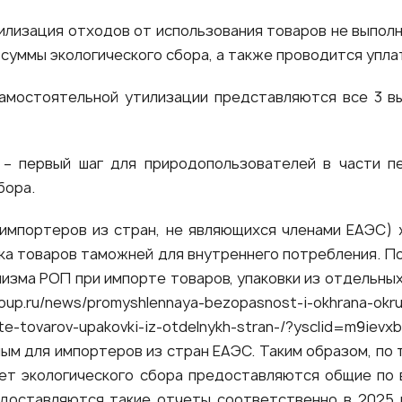
тилизация отходов от использования товаров не выпол
т суммы экологического сбора, а также проводится упла
самостоятельной утилизации представляются все 3 
 – первый шаг для природопользователей в части п
бора.
(импортеров из стран, не являющихся членами ЕАЭС)
ка товаров таможней для внутреннего потребления. По
изма РОП при импорте товаров, упаковки из отдельных 
roup.ru/news/promyshlennaya-bezopasnost-i-okhrana-ok
orte-tovarov-upakovki-iz-otdelnykh-stran-/?ysclid=m9iev
ым для импортеров из стран ЕАЭС. Таким образом, по 
чет экологического сбора предоставляются общие по
оставляются такие отчеты соответственно в 2025 и 