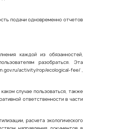
ость подачи одновременно отчетов
лнения каждой из обязанностей,
ользователям разобраться. Эта
pn.gov.ru/activity/rop/ecological-fee/
,
 каком случае пользоваться, также
тративной ответственности в части
илизации, расчета экологического
дством направления документов в