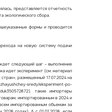
нялась, представляется отчетность
та экологического сбора.
вышеуказанные формы и проводится
ерехода на новую систему подачи
 ждет следующий шаг – выполнение
ка идет эксперимент (см. материал
стран», размещенный 17.07.2024 на
ruzhayushchey-sredy/eksperiment-po-
xbduk350572672
), такие импортеры
товарам, импортированным в 2024 и
 всем импортированным объемам за
2026 годах). А с 01.01.2026, если