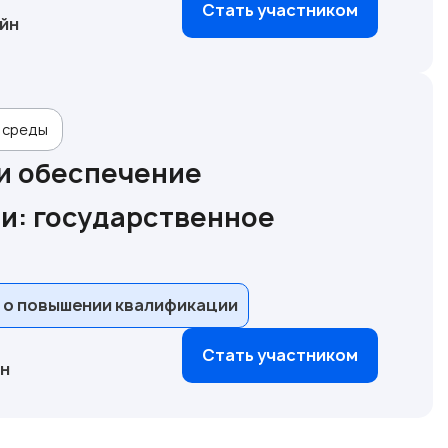
Стать участником
йн
 среды
и обеспечение
и: государственное
 о повышении квалификации
Стать участником
йн