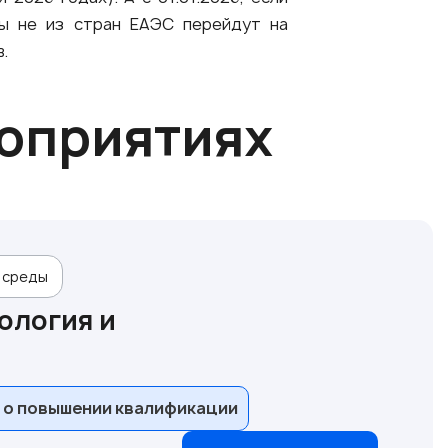
ры не из стран ЕАЭС перейдут на
.
роприятиях
 среды
ология и
 о повышении квалификации